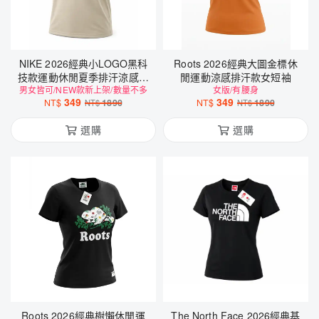
NIKE 2026經典小LOGO黑科
Roots 2026經典大圖金標休
技款運動休閒夏季排汗涼感短
閒運動涼感排汗款女短袖
男女皆可/NEW款新上架/數量不多
袖
女版/有腰身
349
349
NT$
1890
NT$
1890
NT$
NT$
選購
選購
Roots 2026經典樹懶休閒運
The North Face 2026經典基