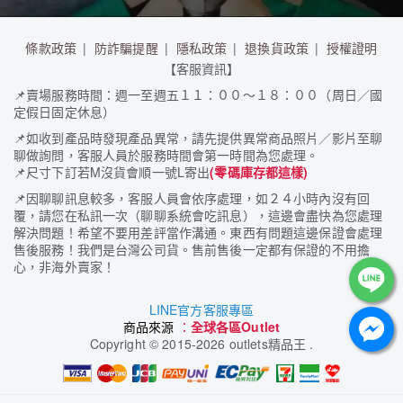
條款政策
防詐騙提醒
隱私政策
退換貨政策
授權證明
【客服資訊】
📌
賣場服務時間：週一至週五１１：００～１８：００（周日／國
定假日固定休息）
📌
如收到產品時發現產品異常，請先提供異常商品照片／影片至聊
聊做詢問，客服人員於服務時間會第一時間為您處理。
📌
尺寸下訂若M沒貨會順一號L寄出
(零碼庫存都這樣)
📌
因聊聊訊息較多，客服人員會依序處理，如２４小時內沒有回
覆，請您在私訊一次（聊聊系統會吃訊息），這邊會盡快為您處理
解決問題！希望不要用差評當作溝通。東西有問題這邊保證會處理
售後服務！我們是台灣公司貨。售前售後一定都有保證的不用擔
心，非海外賣家！
LINE官方客服專區
商品來源
：
全球各區Outlet
Copyright
©
2015-2026 outlets精品王 .