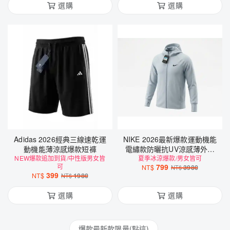
選購
選購
Adidas 2026經典三線速乾運
NIKE 2026最新爆款運動機能
動機能薄涼感爆款短褲
電繡款防曬抗UV涼感薄外套
NEW爆款追加到貨/中性版男女皆
夏季冰涼爆款/男女皆可
(帽沿可拆)
可
799
NT$
3980
NT$
399
NT$
1980
NT$
選購
選購
爆款最新款限量(點這)