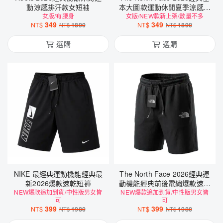
動涼感排汗款女短袖
本大圖款運動休閒夏季涼感黑
女版/有腰身
女版/NEW款新上架/數量不多
科技短袖
349
349
NT$
1890
NT$
1890
NT$
NT$
選購
選購
NIKE 最經典運動機能經典最
The North Face 2026經典運
新2026爆款速乾短褲
動機能經典前後電繡爆款速乾
NEW爆款追加到貨/中性版男女皆
NEW爆款追加到貨/中性版男女皆
短褲
可
可
399
399
NT$
1980
NT$
1980
NT$
NT$