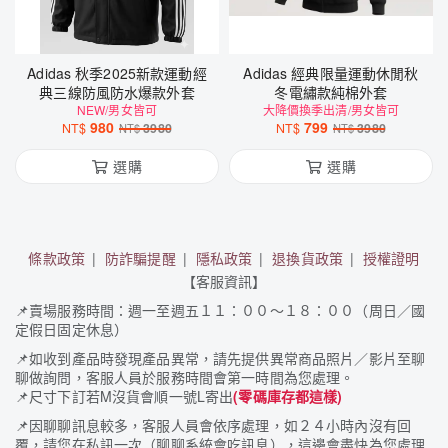
Adidas 秋季2025新款運動經
Adidas 經典限量運動休閒秋
典三線防風防水爆款外套
冬電繡款純棉外套
NEW/男女皆可
大降價換季出清/男女皆可
980
799
NT$
3980
NT$
3980
NT$
NT$
選購
選購
條款政策
防詐騙提醒
隱私政策
退換貨政策
授權證明
【客服資訊】
📌
賣場服務時間：週一至週五１１：００～１８：００（周日／國
定假日固定休息）
📌
如收到產品時發現產品異常，請先提供異常商品照片／影片至聊
聊做詢問，客服人員於服務時間會第一時間為您處理。
📌
尺寸下訂若M沒貨會順一號L寄出
(零碼庫存都這樣)
📌
因聊聊訊息較多，客服人員會依序處理，如２４小時內沒有回
覆，請您在私訊一次（聊聊系統會吃訊息），這邊會盡快為您處理