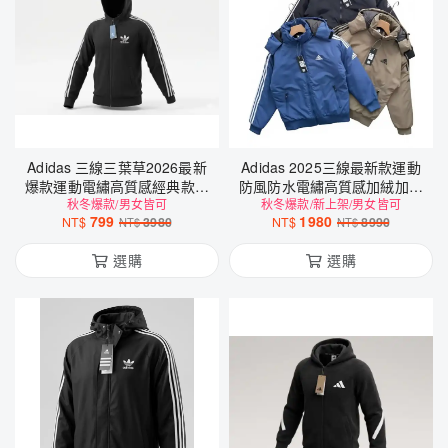
Adidas 三線三葉草2026最新
Adidas 2025三線最新款運動
爆款運動電繡高質感經典款內
防風防水電繡高質感加絨加厚
秋冬爆款/男女皆可
純棉薄外套
秋冬爆款/新上架/男女皆可
羽絨外套
799
1980
NT$
3980
NT$
8990
NT$
NT$
選購
選購