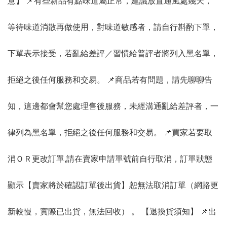
意】 📌有些新品有點味道屬正常，建議放置通風處幾天，
等待味道消散再做使用，對味道敏感者，請自行斟酌下單，
下單表示接受，若亂給差評／習慣給普評者將列入黑名單，
拒絕之後任何服務和交易。 📌商品若有問題，請先聊聊告
知，這邊都會幫您處理售後服務，未經溝通亂給差評者，一
律列為黑名單，拒絕之後任何服務和交易。 📌買家若要取
消ＯＲ更改訂單,請在賣家申請單號前自行取消，訂單狀態
顯示【賣家將於確認訂單後出貨】恕無法取消訂單（網路更
新較慢，實際已出貨，無法回收） 。 【退換貨須知】 📌出