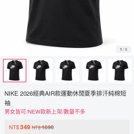
1
/
5
NIKE 2026經典AIR款運動休閒夏季排汗純棉短
袖
男女皆可/NEW款新上架/數量不多
349
NT$
1890
NT$