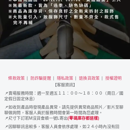
條款政策
防詐騙提醒
隱私政策
退換貨政策
授權證明
【客服資訊】
📌
賣場服務時間：週一至週五１１：００～１８：００（周日／國
定假日固定休息）
📌
如收到產品時發現產品異常，請先提供異常商品照片／影片至聊
聊做詢問，客服人員於服務時間會第一時間為您處理。
📌
尺寸下訂若M沒貨會順一號L寄出
(零碼庫存都這樣)
📌
因聊聊訊息較多，客服人員會依序處理，如２４小時內沒有回