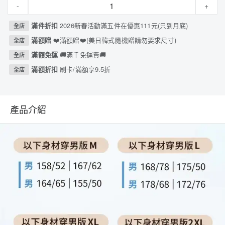
-
+
滿件折扣
2026新春活動滿五件在優惠111元(只到月底)
全店
滿額贈
❤️滿額贈❤️(美日韓式隨機贈請勿要求尺寸)
全店
滿額免運
🚚滿千免運費🚚
全店
滿額折扣
刷卡/滿額享9.5折
全店
產品介紹