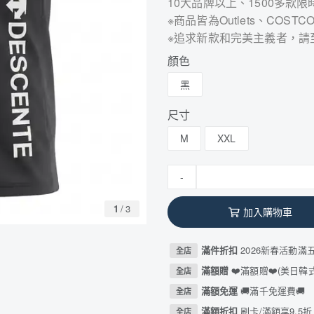
10大品牌以上、1500多款限
※商品皆為Outlets、CO
※追求新款和完美主義者，請
顏色
黑
尺寸
M
XXL
-
1
/
3
加入購物車
滿件折扣
2026新春活動滿
全店
滿額贈
❤️滿額贈❤️(美日
全店
滿額免運
🚚滿千免運費🚚
全店
滿額折扣
刷卡/滿額享9.5折
全店