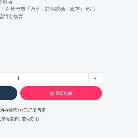
時搶購
STCO、直營門市「過季、缺色缺碼、庫存」商品
至門市購買
+
直接結帳
五件在優惠111元(只到月底)
韓式隨機贈請勿要求尺寸)