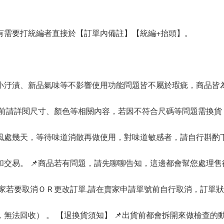
有需要打統編者直接於【訂單內備註】【統編+抬頭】。
內小汙漬、新品氣味等不影響使用功能問題皆不屬於瑕疵，商品皆
買前請詳閱尺寸、顏色等相關內容，若因不符合尺碼等問題需換貨
通風處幾天，等待味道消散再做使用，對味道敏感者，請自行斟酌
交易。 📌商品若有問題，請先聊聊告知，這邊都會幫您處理
買家若要取消ＯＲ更改訂單,請在賣家申請單號前自行取消，訂單
無法回收） 。 【退換貨須知】 📌出貨前都會拆開來做檢查