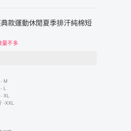
026經典款運動休閒夏季排汗純棉短
數量不多
- M
- L
- XL
 -XXL