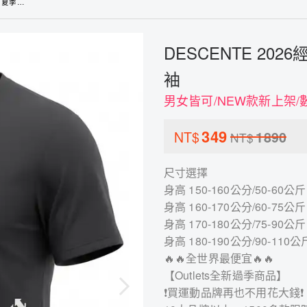
純棉短袖
DESCENTE 2
袖
男女皆可/NEW款新上架/
349
NT$
1890
NT$
尺寸選擇
身高 150-160公分/50-60公斤 
身高 160-170公分/60-75公斤 
身高 170-180公分/75-90公斤 
身高 180-190公分/90-110公斤
🔥🔥全世界最便宜🔥🔥
【Outlets全新過季商品】
❗買運動品牌再也不用花大錢❗