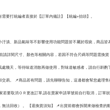
有需要打統編者直接於【訂單內備註】【統編+抬頭】。
內小汙漬、新品氣味等不影響使用功能問題皆不屬於瑕疵，商品皆
買前請詳閱尺寸、顏色等相關內容，若因不符合尺碼等問題需換貨
通風處幾天，等待味道消散再做使用，對味道敏感者，請自行斟酌
交易。 📌商品若有問題，請先聊聊告知，這邊都會幫您處理
買家若要取消ＯＲ更改訂單,請在賣家申請單號前自行取消，訂單
無法回收） 。 【退換貨須知】 📌出貨前都會拆開來做檢查