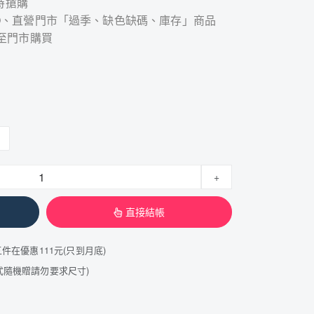
時搶購
STCO、直營門市「過季、缺色缺碼、庫存」商品
至門市購買
+
直接結帳
五件在優惠111元(只到月底)
韓式隨機贈請勿要求尺寸)