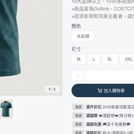
10大品牌以上、1500多款限
※商品皆為Outlets、CO
※追求新款和完美主義者，請
顏色
水彩綠
尺寸
M
L
XL
XXL
-
1
/
5
加入購物車
滿件折扣
2026新春活動滿
全店
滿額贈
❤️滿額贈❤️(美日
全店
滿額免運
🚚滿千免運費🚚
全店
滿額折扣
刷卡/滿額享9.5折
全店