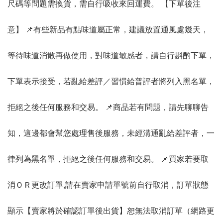
尺碼等問題需換貨，需自行吸收來回運費。 【下單後注
意】 📌有些新品有點味道屬正常，建議放置通風處幾天，
等待味道消散再做使用，對味道敏感者，請自行斟酌下單，
下單表示接受，若亂給差評／習慣給普評者將列入黑名單，
拒絕之後任何服務和交易。 📌商品若有問題，請先聊聊告
知，這邊都會幫您處理售後服務，未經溝通亂給差評者，一
律列為黑名單，拒絕之後任何服務和交易。 📌買家若要取
消ＯＲ更改訂單,請在賣家申請單號前自行取消，訂單狀態
顯示【賣家將於確認訂單後出貨】恕無法取消訂單（網路更