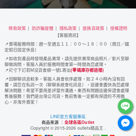
條款政策
防詐騙提醒
隱私政策
退換貨政策
授權證明
【客服資訊】
📌
賣場服務時間：週一至週五１１：００～１８：００（周日／國
定假日固定休息）
📌
如收到產品時發現產品異常，請先提供異常商品照片／影片至聊
聊做詢問，客服人員於服務時間會第一時間為您處理。
📌
尺寸下訂若M沒貨會順一號L寄出
(零碼庫存都這樣)
📌
因聊聊訊息較多，客服人員會依序處理，如２４小時內沒有回
覆，請您在私訊一次（聊聊系統會吃訊息），這邊會盡快為您處理
解決問題！希望不要用差評當作溝通。東西有問題這邊保證會處理
售後服務！我們是台灣公司貨。售前售後一定都有保證的不用擔
心，非海外賣家！
LINE官方客服專區
商品來源
：
全球各區Outlet
Copyright
©
2015-2026 outlets精品王 .