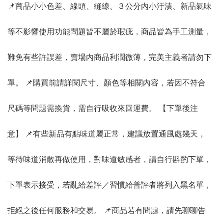
📌商品小小色差、線頭、縫線、３公分內小汙漬、新品氣味
等不影響使用功能問題皆不屬於瑕疵，商品皆為手工測量，
難免有些許誤差，賣場內商品利潤微薄，完美主義者請勿下
單。 📌購買前請詳閱尺寸、顏色等相關內容，若因不符合
尺碼等問題需換貨，需自行吸收來回運費。 【下單後注
意】 📌有些新品有點味道屬正常，建議放置通風處幾天，
等待味道消散再做使用，對味道敏感者，請自行斟酌下單，
下單表示接受，若亂給差評／習慣給普評者將列入黑名單，
拒絕之後任何服務和交易。 📌商品若有問題，請先聊聊告