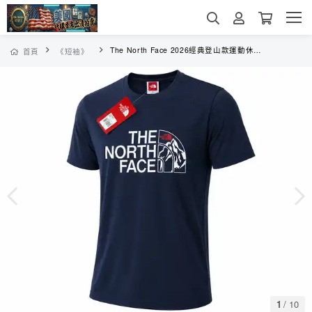
The North Face 2026經典登山款運動休閒夏季涼感黑科技短袖
首頁
《短袖》
1
/
10