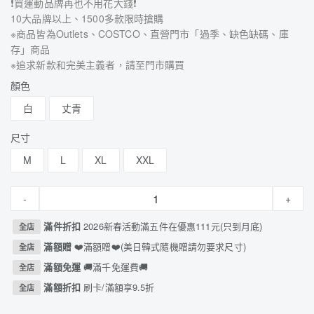
❗買運動品牌再也不用花大錢❗
10大品牌以上、1500多款限時搶購
※商品皆為Outlets、COSTCO、直營門市「過季、缺色缺碼、庫
存」商品
※追求新款和完美主義者，請至門市購買
顏色
白
丈青
尺寸
M
L
XL
XXL
-
+
滿件折扣
2026新春活動滿五件在優惠111元(只到月底)
全店
滿額贈
❤️滿額贈❤️(美日韓式隨機贈請勿要求尺寸)
全店
滿額免運
🚚滿千免運費🚚
全店
滿額折扣
刷卡/滿額享9.5折
全店