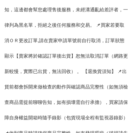
知，這邊都會幫您處理售後服務，未經溝通亂給差評者，一
律列為黑名單，拒絕之後任何服務和交易。 📌買家若要取
消ＯＲ更改訂單,請在賣家申請單號前自行取消，訂單狀態
顯示【賣家將於確認訂單後出貨】恕無法取消訂單（網路更
新較慢，實際已出貨，無法回收） 。 【退換貨須知】 📌出
貨前都會拆開來做檢查的動作與確認商品完整性（如無須檢
查商品需提前聊聊告知，如有損壞需自行承擔），買家請保
障自身權益開箱時隨手錄影（包貨現場全程有監視器錄影）
📌收到商品時請確保商品完整性，如有發現瑕疵／破損請先