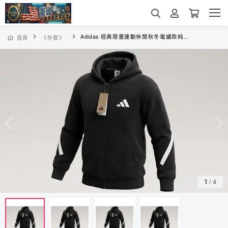
Adidas 經典限量運動休閒秋冬電繡款純棉外套
首頁
《外套》
1
/
4