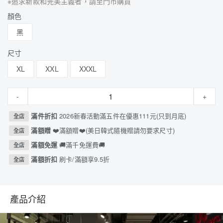
※追求新款和完美主義者，請至門市購買
顏色
黑
尺寸
XL
XXL
XXXL
-
+
滿件折扣
2026新春活動滿五件在優惠111元(只到月底)
全店
滿額贈
❤️滿額贈❤️(美日韓式隨機贈請勿要求尺寸)
全店
滿額免運
🚚滿千免運費🚚
全店
滿額折扣
刷卡/滿額享9.5折
全店
產品介紹