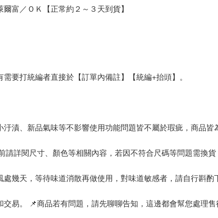
萊爾富／ＯＫ【正常約２～３天到貨】
有需要打統編者直接於【訂單內備註】【統編+抬頭】。
內小汙漬、新品氣味等不影響使用功能問題皆不屬於瑕疵，商品皆
買前請詳閱尺寸、顏色等相關內容，若因不符合尺碼等問題需換貨
通風處幾天，等待味道消散再做使用，對味道敏感者，請自行斟酌
交易。 📌商品若有問題，請先聊聊告知，這邊都會幫您處理