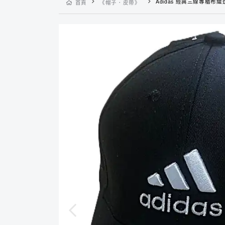
Adidas 經典三線專櫃布織透氣
首頁
《帽子．皮帶》