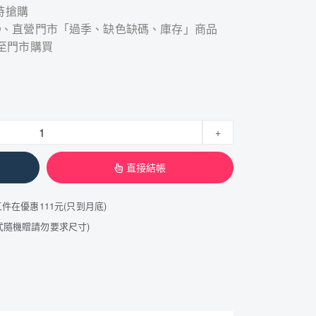
時搶購
STCO、直營門市「過季、缺色缺碼、庫存」商品
至門市購買
+
直接結帳
五件在優惠111元(只到月底)
韓式隨機贈請勿要求尺寸)