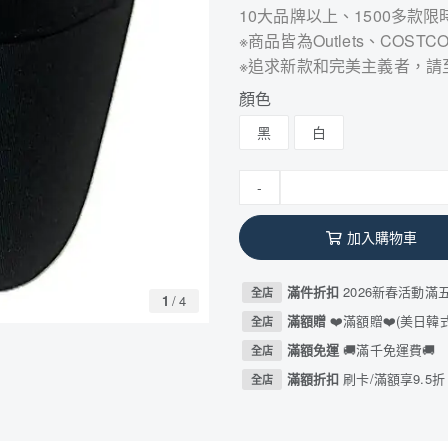
10大品牌以上、1500多款限
※商品皆為Outlets、CO
※追求新款和完美主義者，請
顏色
黑
白
-
加入購物車
滿件折扣
2026新春活動滿
全店
1
/
4
滿額贈
❤️滿額贈❤️(美日
全店
滿額免運
🚚滿千免運費🚚
全店
滿額折扣
刷卡/滿額享9.5折
全店