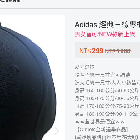
運動休閒鴨舌老帽
Adidas 經典三
男女皆可/NEW款新上架
299
NT$
1980
NT$
尺寸選擇
鴨帽子統一尺寸皆可調整
漁夫帽統一尺寸/大人小孩皆
身高 150-160公分/50-60公斤 
身高 160-170公分/60-75公斤 
身高 170-180公分/75-90公斤 
身高 180-190公分/90-110公斤
🔥🔥全世界最便宜🔥🔥
【Outlets全新過季商品】
❗買運動品牌再也不用花大錢❗