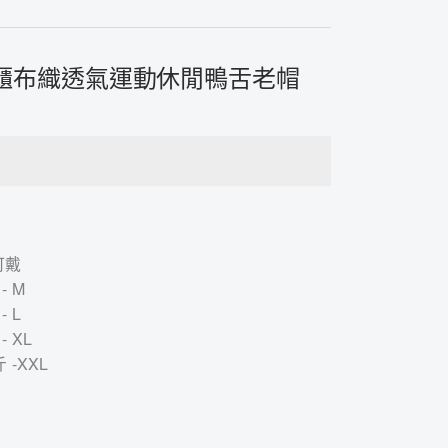
線專櫃布織透氣運動休閒鴨舌老帽
可戴
- M
- L
- XL
 -XXL