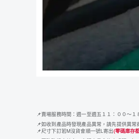
📌
賣場服務時間：週一至週五１１：００～１
📌
如收到產品時發現產品異常，請先提供異常
📌
尺寸下訂若M沒貨會順一號L寄出
(零碼庫存都