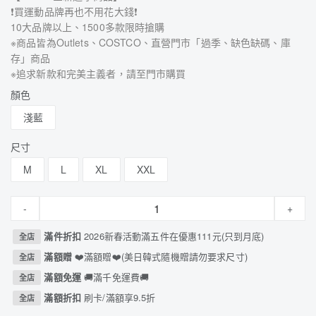
❗買運動品牌再也不用花大錢❗
10大品牌以上、1500多款限時搶購
※商品皆為Outlets、COSTCO、直營門市「過季、缺色缺碼、庫
存」商品
※追求新款和完美主義者，請至門市購買
顏色
淺藍
尺寸
M
L
XL
XXL
-
+
滿件折扣
2026新春活動滿五件在優惠111元(只到月底)
全店
滿額贈
❤️滿額贈❤️(美日韓式隨機贈請勿要求尺寸)
全店
滿額免運
🚚滿千免運費🚚
全店
滿額折扣
刷卡/滿額享9.5折
全店