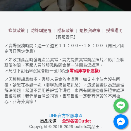
條款政策
防詐騙提醒
隱私政策
退換貨政策
授權證明
【客服資訊】
📌
賣場服務時間：週一至週五１１：００～１８：００（周日／國
定假日固定休息）
📌
如收到產品時發現產品異常，請先提供異常商品照片／影片至聊
聊做詢問，客服人員於服務時間會第一時間為您處理。
📌
尺寸下訂若M沒貨會順一號L寄出
(零碼庫存都這樣)
📌
因聊聊訊息較多，客服人員會依序處理，如２４小時內沒有回
覆，請您在私訊一次（聊聊系統會吃訊息），這邊會盡快為您處理
解決問題！希望不要用差評當作溝通。東西有問題這邊保證會處理
售後服務！我們是台灣公司貨。售前售後一定都有保證的不用擔
心，非海外賣家！
LINE官方客服專區
商品來源
：
全球各區Outlet
Copyright
©
2015-2026 outlets精品王 .