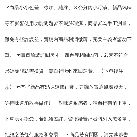
📌商品小小色差、線頭、縫線、３公分內小汙漬、新品氣味
等不影響使用功能問題皆不屬於瑕疵，商品皆為手工測量，
難免有些許誤差，賣場內商品利潤微薄，完美主義者請勿下
單。 📌購買前請詳閱尺寸、顏色等相關內容，若因不符合
尺碼等問題需換貨，需自行吸收來回運費。 【下單後注
意】 📌有些新品有點味道屬正常，建議放置通風處幾天，
等待味道消散再做使用，對味道敏感者，請自行斟酌下單，
下單表示接受，若亂給差評／習慣給普評者將列入黑名單，
拒絕之後任何服務和交易。 📌商品若有問題，請先聊聊告