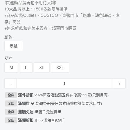
❗買運動品牌再也不用花大錢❗
10大品牌以上、1500多款限時搶購
※商品皆為Outlets、COSTCO、直營門市「過季、缺色缺碼、庫
存」商品
※追求新款和完美主義者，請至門市購買
顏色
墨綠
尺寸
M
L
XL
XXL
-
+
滿件折扣
2026新春活動滿五件在優惠111元(只到月底)
全店
滿額贈
❤️滿額贈❤️(美日韓式隨機贈請勿要求尺寸)
全店
滿額免運
🚚滿千免運費🚚
全店
滿額折扣
刷卡/滿額享9.5折
全店