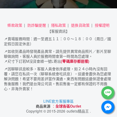
條款政策
防詐騙提醒
隱私政策
退換貨政策
授權證明
【客服資訊】
📌
賣場服務時間：週一至週五１１：００～１８：００（周日／國
定假日固定休息）
📌
如收到產品時發現產品異常，請先提供異常商品照片／影片至聊
聊做詢問，客服人員於服務時間會第一時間為您處理。
📌
尺寸下訂若M沒貨會順一號L寄出
(零碼庫存都這樣)
📌
因聊聊訊息較多，客服人員會依序處理，如２４小時內沒有回
覆，請您在私訊一次（聊聊系統會吃訊息），這邊會盡快為您處理
解決問題！希望不要用差評當作溝通。東西有問題這邊保證會處理
售後服務！我們是台灣公司貨。售前售後一定都有保證的不用擔
心，非海外賣家！
LINE官方客服專區
商品來源
：
全球各區Outlet
Copyright
©
2015-2026 outlets精品王 .