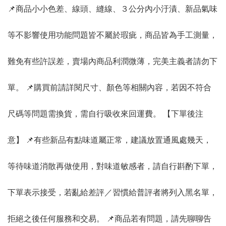
📌商品小小色差、線頭、縫線、３公分內小汙漬、新品氣味
等不影響使用功能問題皆不屬於瑕疵，商品皆為手工測量，
難免有些許誤差，賣場內商品利潤微薄，完美主義者請勿下
單。 📌購買前請詳閱尺寸、顏色等相關內容，若因不符合
尺碼等問題需換貨，需自行吸收來回運費。 【下單後注
意】 📌有些新品有點味道屬正常，建議放置通風處幾天，
等待味道消散再做使用，對味道敏感者，請自行斟酌下單，
下單表示接受，若亂給差評／習慣給普評者將列入黑名單，
拒絕之後任何服務和交易。 📌商品若有問題，請先聊聊告