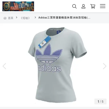
Adidas三葉草運動機能休閒冰絲款短袖(女版)
首頁
《短袖》
1
/
5