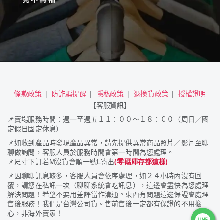
條款政策
防詐騙提醒
隱私政策
退換貨政策
授權證明
【客服資訊】
📌
賣場服務時間：週一至週五１１：００～１８：００（周日／國
定假日固定休息）
📌
如收到產品時發現產品異常，請先提供異常商品照片／影片至聊
聊做詢問，客服人員於服務時間會第一時間為您處理。
📌
尺寸下訂若M沒貨會順一號L寄出
(零碼庫存都這樣)
📌
因聊聊訊息較多，客服人員會依序處理，如２４小時內沒有回
覆，請您在私訊一次（聊聊系統會吃訊息），這邊會盡快為您處理
解決問題！希望不要用差評當作溝通。東西有問題這邊保證會處理
售後服務！我們是台灣公司貨。售前售後一定都有保證的不用擔
心，非海外賣家！