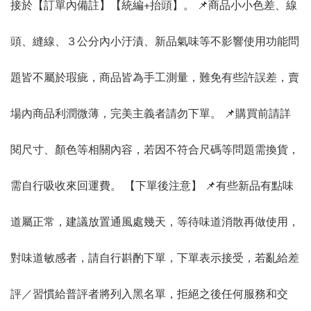
接於【訂單內備註】【統編+抬頭】。 📌商品小小色差、線
頭、縫線、３公分內小汙漬、新品氣味等不影響使用功能問
題皆不屬於瑕疵，商品皆為手工測量，難免有些許誤差，賣
場內商品利潤微薄，完美主義者請勿下單。 📌購買前請詳
閱尺寸、顏色等相關內容，若因不符合尺碼等問題需換貨，
需自行吸收來回運費。 【下單後注意】 📌有些新品有點味
道屬正常，建議放置通風處幾天，等待味道消散再做使用，
對味道敏感者，請自行斟酌下單，下單表示接受，若亂給差
評／習慣給普評者將列入黑名單，拒絕之後任何服務和交